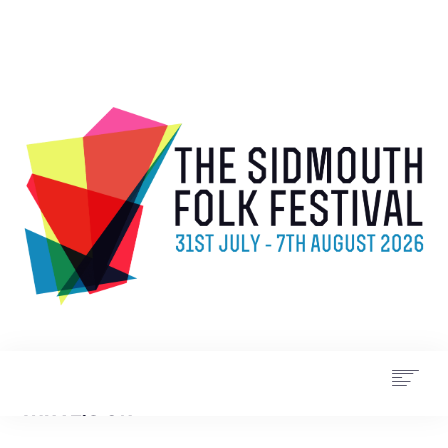
WHAT’S ON